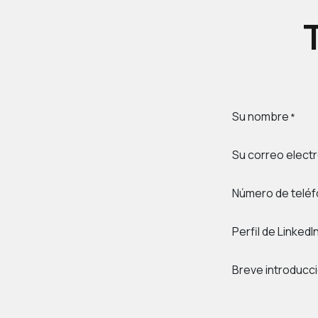
Su nombre
*
Su correo elect
Número de telé
Perfil de LinkedI
Breve introducc