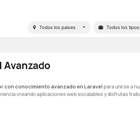
ios
Kit Consulting
Casos de Exito
Nosotros
Conta
Todos los países
Todos los tipo
l Avanzado
r con conocimiento avanzado en Laravel
para unirse a nu
riencia creando aplicaciones web escalables y disfrutas trab