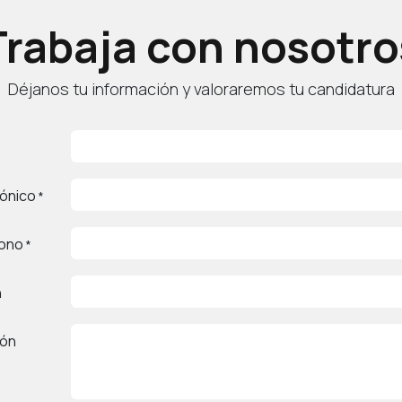
Trabaja con nosotro
Déjanos tu información y valoraremos tu candidatura
rónico
*
fono
*
n
ión