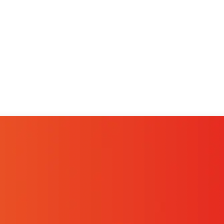
ios
Kit Consulting
Casos de Exito
Nosotros
Conta