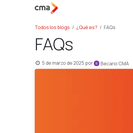
Ir al contenido
Servic
Todos los blogs
¿Qué es?
FAQs
FAQs
5 de marzo de 2025
por
Becario CMA