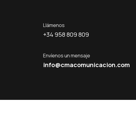
Llámenos
+34 958 809 809
Envíenos un mensaje
info@cmacomunicacion.com
•
•
Aviso Legal
Política de Privacidad
Política de 