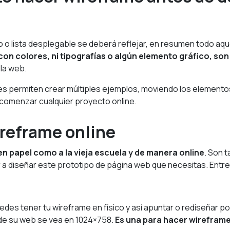
 o lista desplegable se deberá reflejar, en resumen todo aquel
on colores, ni tipografías o algún elemento gráfico, so
la web.
s permiten crear múltiples ejemplos, moviendo los elementos
comenzar cualquier proyecto online.
ireframe online
n papel como a la vieja escuela y de manera online
. Son 
 a diseñar este prototipo de página web que necesitas. Entr
des tener tu wireframe en físico y así apuntar o rediseñar 
 de su web se vea en 1024×758.
Es una para hacer wireframe