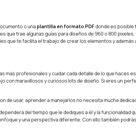
 documento o una
plantilla en formato PDF
donde es posible t
la es que trae algunas guías para díseños de 960 o 800 pixeles
les que te facilita el trabajo de crear los elementos y además
as más profesionales y cuidar cada detalle de lo que haces est
ojo con maravillosos y curiosos kits de diseño. Si eres un p
e son de usar, aprender a manejarlos no necesita mucha dedic
ependerá del tiempo que le dediques a él y la funcionalidad
enfoque y una perspectiva diferente. Con ello también podrás 