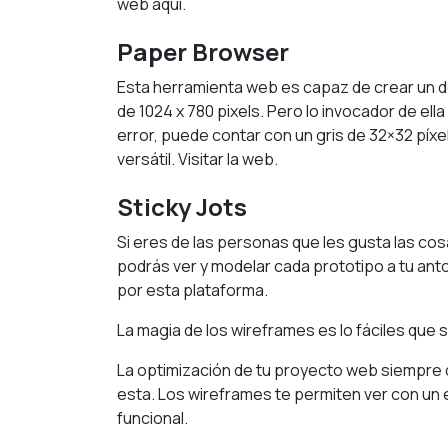
web aquí
.
Paper Browser
Esta herramienta web es capaz de crear un
de 1024 x 780 pixels. Pero lo invocador de el
error, puede contar con un gris de 32×32 píxe
versátil.
Visitar la web
.
Sticky Jots
Si eres de las personas que les gusta las cos
podrás ver y modelar cada prototipo a tu ant
por esta plataforma.
La magia de los wireframes es lo fáciles qu
La optimización de tu proyecto web siempre d
esta. Los wireframes te permiten ver con un 
funcional.