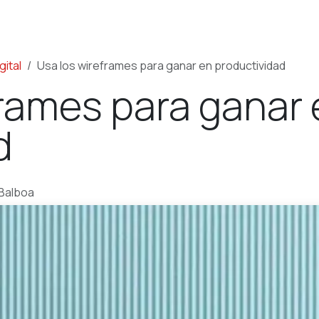
ios
Kit Consulting
Casos de Exito
Nosotros
Conta
ital
Usa los wireframes para ganar en productividad
frames para ganar
d
 Balboa