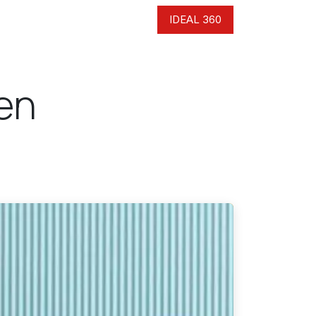
cto
IDEAL 360
 en