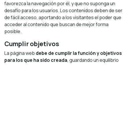
favorezca la navegación por él, y que no suponga un
desafío para los usuarios. Los contenidos deben de ser
de fácil acceso, aportando a los visitantes el poder que
acceder al contenido que buscan de mejor forma
posible.
Cumplir objetivos
La página web
debe de cumplir la función y objetivos
para los que ha sido creada
, guardando un equilibrio
con lo que la empresa quiere proyectar. El usuario debe
tener claro qué es lo que nuestra empresa ofrece y qué
es lo que podemos aportarle.
Atender al cliente
Las
herramientas de atención al cliente
suponen un
elemento diferenciador. Ya sea a través de la
incorporación de un chat de atención, o la apertura de
una cuenta de twitter para información de los usuarios,